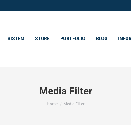
SISTEM
STORE
PORTFOLIO
BLOG
INFO
Media Filter
You are here:
Home
Media Filter