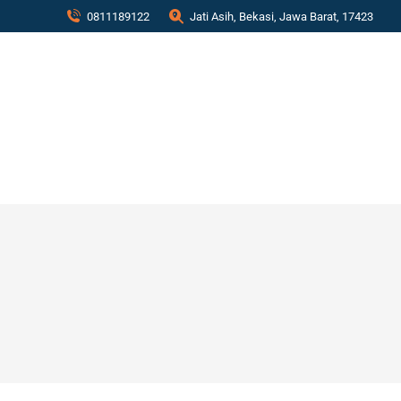
0811189122
Jati Asih, Bekasi, Jawa Barat, 17423