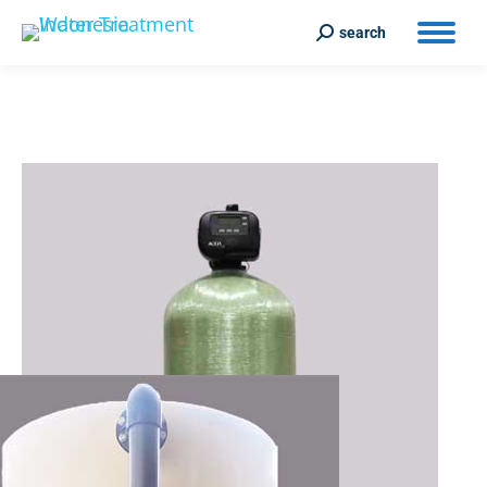
search
Search: