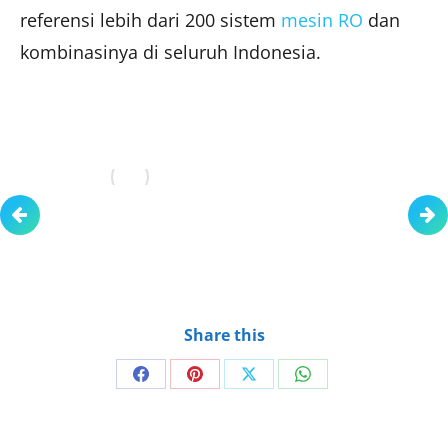
referensi lebih dari 200 sistem
mesin RO
dan
kombinasinya di seluruh Indonesia.
Share this
Share
Share
Share
Share
on
on
on
on
Facebook
Pinterest
X
WhatsApp