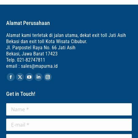
Alamat Perusahaan
Alamat kami terletak di jalan utama, dekat exit toll Jati Asih
Bekasi dan exit toll Kota Wisata Cibubur.
Jl. Parpostel Raya No. 66 Jati Asih
Bekasi, Jawa Barat 17423
Telp. 021-82747811
email : sales@mapurna.id
Find us on:
Facebook
X
YouTube
Linkedin
Instagram
page
page
page
page
page
Get in Touch!
opens
opens
opens
opens
opens
in
in
in
in
in
Name *
new
new
new
new
new
window
window
window
window
window
E-mail *
Telephone *