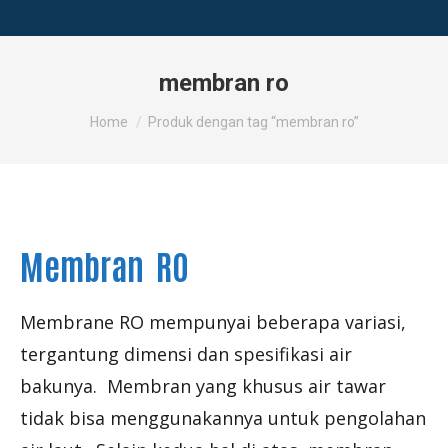
membran ro
You are here:
Home
Produk dengan tag “membran ro”
Membran RO
Membrane RO mempunyai beberapa variasi,
tergantung dimensi dan spesifikasi air
bakunya. Membran yang khusus air tawar
tidak bisa menggunakannya untuk pengolahan