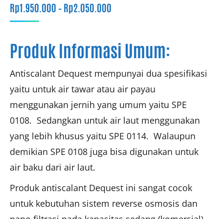
Rentang
Rp
1.950.000
–
Rp
2.050.000
harga:
Rp1.950.000
Produk Informasi Umum:
hingga
Rp2.050.000
Antiscalant Dequest mempunyai dua spesifikasi
yaitu untuk air tawar atau air payau
menggunakan jernih yang umum yaitu SPE
0108. Sedangkan untuk air laut menggunakan
yang lebih khusus yaitu SPE 0114. Walaupun
demikian SPE 0108 juga bisa digunakan untuk
air baku dari air laut.
Produk antiscalant Dequest ini sangat cocok
untuk kebutuhan sistem reverse osmosis dan