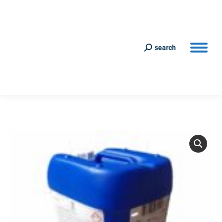
search
Search: