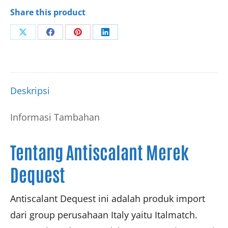
Share this product
Share
Share
Share
Share
on
on
on
on
X
Facebook
Pinterest
LinkedIn
Deskripsi
Informasi Tambahan
Tentang Antiscalant Merek
Dequest
Antiscalant Dequest ini adalah produk import
dari group perusahaan Italy yaitu Italmatch.