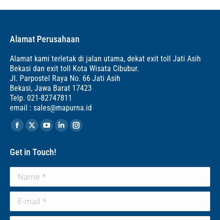
Alamat Perusahaan
Alamat kami terletak di jalan utama, dekat exit toll Jati Asih
Bekasi dan exit toll Kota Wisata Cibubur.
Jl. Parpostel Raya No. 66 Jati Asih
Bekasi, Jawa Barat 17423
Telp. 021-82747811
email : sales@mapurna.id
Find us on:
Facebook
X
YouTube
Linkedin
Instagram
page
page
page
page
page
Get in Touch!
opens
opens
opens
opens
opens
in
in
in
in
in
Name *
new
new
new
new
new
window
window
window
window
window
E-mail *